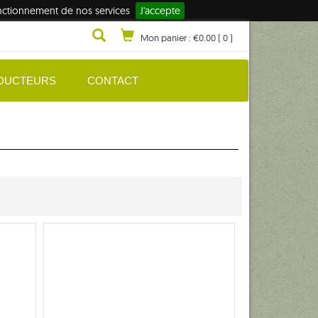
fonctionnement de nos services
J'accepte
Mon panier :
€0.00
(
0
)
DUCTEURS
CONTACT