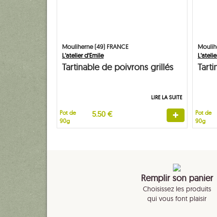
Mouliherne (49) FRANCE
Moulih
L’atelier d'Emile
L’ateli
Tartinable de poivrons grillés
Tart
grill
LIRE LA SUITE
Pot de
5.50 €
Pot de
90g
90g
Remplir son panier
Choisissez les produits
qui vous font plaisir