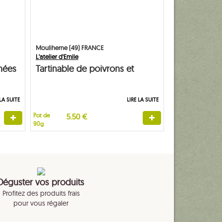
Mouliherne (49) FRANCE
L’atelier d'Emile
hées
Tartinable de poivrons et
tomates séchées
 LA SUITE
LIRE LA SUITE
Pot de
5.50 €
90g
Déguster vos produits
Profitez des produits frais
pour vous régaler