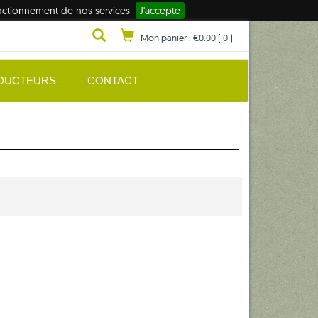
fonctionnement de nos services
J'accepte
Mon panier :
€0.00
(
0
)
DUCTEURS
CONTACT