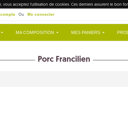
te, vous acceptez l'utilisation de cookies. Ces derniers assurent le bon 
 compte
Ou
Me connecter
MA COMPOSITION
MES PANIERS
PRO
Porc Francilien