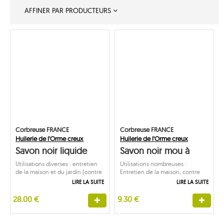
AFFINER PAR PRODUCTEURS
Corbreuse FRANCE
Corbreuse FRANCE
Huilerie de l'Orme creux
Huilerie de l'Orme creux
Savon noir liquide
Savon noir mou à
huile de lin
l'huile de lin
Utilisations diverses : entretien
Utilisations nombreuses :
de la maison et du jardin (contre
Entretien de la maison, contre
les pucerons) et pour le
les insectes et en shampoing
LIRE LA SUITE
LIRE LA SUITE
shampooing des animaux.
pour les animaux. Formule
biodégradable.
28.00 €
9.30 €