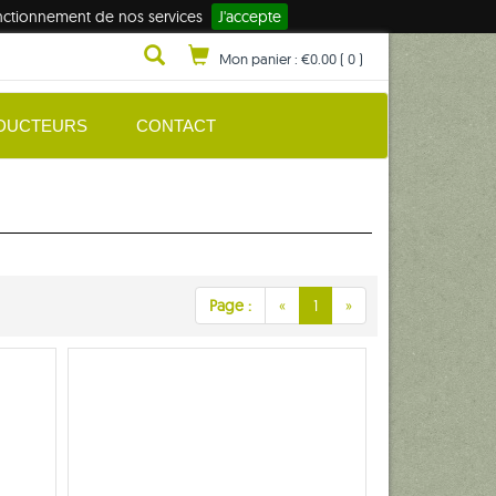
fonctionnement de nos services
J'accepte
Mon panier :
€0.00
(
0
)
DUCTEURS
CONTACT
Page :
«
1
»