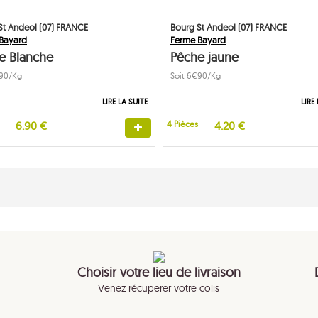
St Andeol (07) FRANCE
Bourg St Andeol (07) FRANCE
Bayard
Ferme Bayard
e Blanche
Pêche jaune
€90/Kg
Soit 6€90/Kg
LIRE LA SUITE
LIRE
6.90 €
4 Pièces
4.20 €
Choisir votre lieu de livraison
Venez récuperer votre colis