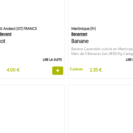
St Andeol (07) FRANCE
Martinique (Fr)
Bayard
Banamart
cot
Banane
Banane Cavendish cultivé en Martiniqu
Main de 5 Bananes Soit 2€50/Kg Catégo
LIRE LA SUITE
LIRE
4.00 €
5 pièces
2.35 €