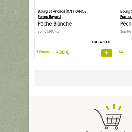
Bourg St Andeol (07) FRANCE
Bourg 
Ferme Bayard
Ferme 
Pêche Blanche
Pêch
Soit 6€90/Kg
Soit 6
LIRE LA SUITE
4 Pièces
4.20 €
Kg