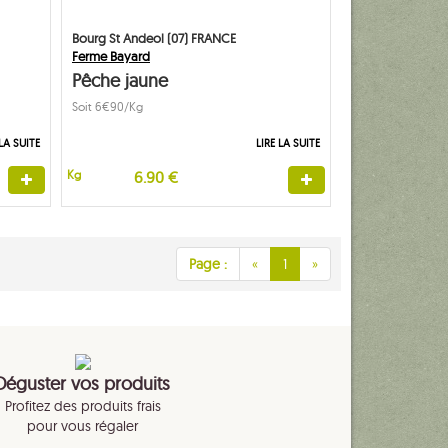
Bourg St Andeol (07) FRANCE
Ferme Bayard
Pêche jaune
Soit 6€90/Kg
 LA SUITE
LIRE LA SUITE
Kg
6.90 €
Page :
«
1
»
Déguster vos produits
Profitez des produits frais
pour vous régaler