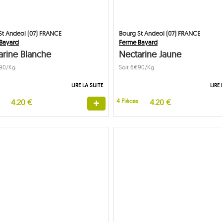
St Andeol (07) FRANCE
Bourg St Andeol (07) FRANCE
Bayard
Ferme Bayard
arine Blanche
Nectarine Jaune
€90/Kg
Soit 6€90/Kg
LIRE LA SUITE
LIRE
4.20 €
4 Pièces
4.20 €