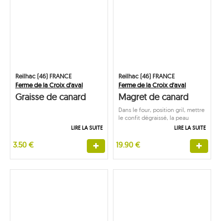
Reilhac (46) FRANCE
Reilhac (46) FRANCE
Ferme de la Croix d'aval
Ferme de la Croix d'aval
Graisse de canard
Magret de canard
confit
Dans le four, position gril, mettre
le confit dégraissé, la peau
tournée vers le haut
LIRE LA SUITE
LIRE LA SUITE
3.50 €
19.90 €