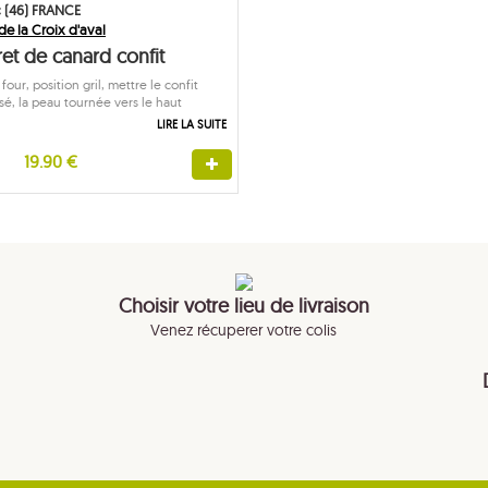
c (46) FRANCE
e la Croix d'aval
et de canard confit
four, position gril, mettre le confit
sé, la peau tournée vers le haut
LIRE LA SUITE
19.90 €
Choisir votre lieu de livraison
Venez récuperer votre colis