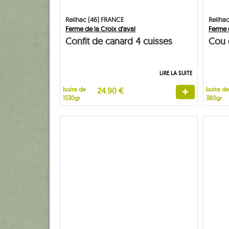
Reilhac (46) FRANCE
Reilha
Ferme de la Croix d'aval
Ferme d
Confit de canard 4 cuisses
Cou d
gras
LIRE LA SUITE
boite de
24.90 €
boite de
1530gr
380gr