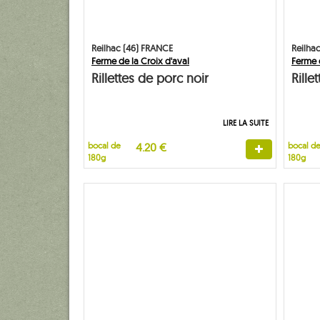
Reilhac (46) FRANCE
Reilha
Ferme de la Croix d'aval
Ferme d
Rillettes de porc noir
Rille
LIRE LA SUITE
bocal de
4.20 €
bocal d
180g
180g