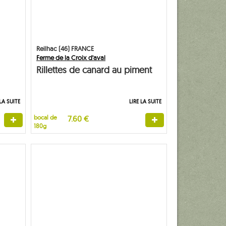
Reilhac (46) FRANCE
Ferme de la Croix d'aval
Rillettes de canard au piment
d'Espelette
 LA SUITE
LIRE LA SUITE
bocal de
7.60 €
180g