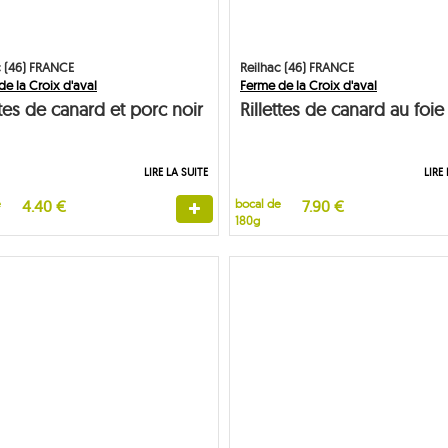
c (46) FRANCE
Reilhac (46) FRANCE
e la Croix d'aval
Ferme de la Croix d'aval
ttes de canard et porc noir
Rillettes de canard au foie
LIRE LA SUITE
LIRE
e
4.40 €
bocal de
7.90 €
180g