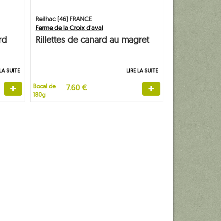
Reilhac (46) FRANCE
Ferme de la Croix d'aval
rd
Rillettes de canard au magret
fumé
 LA SUITE
LIRE LA SUITE
Bocal de
7.60 €
180g