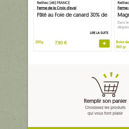
Reilhac (46) FRANCE
Reilha
Ferme de la Croix d'aval
Ferme d
Pâté au Foie de canard 30% de
Magr
foie gras
Dans le 
dégrais
LIRE LA SUITE
200g
7.90 €
Boite de
560 gr
Remplir son panier
Choisissez les produits
qui vous font plaisir