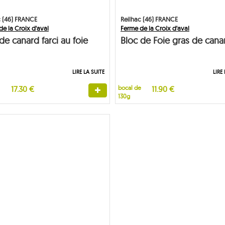
c (46) FRANCE
Reilhac (46) FRANCE
e la Croix d'aval
Ferme de la Croix d'aval
e canard farci au foie
Bloc de Foie gras de cana
130g
LIRE LA SUITE
LIRE
17.30 €
bocal de
11.90 €
130g