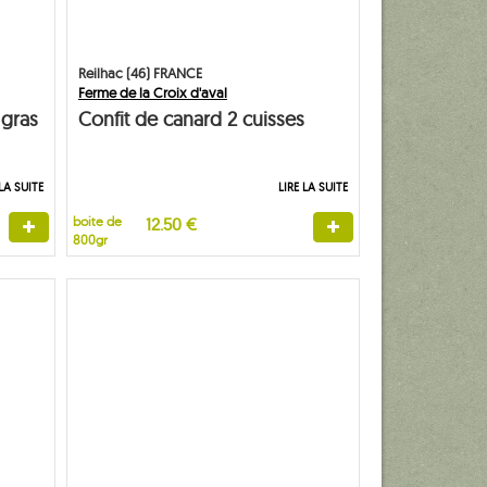
Reilhac (46) FRANCE
Ferme de la Croix d'aval
 gras
Confit de canard 2 cuisses
 LA SUITE
LIRE LA SUITE
boite de
12.50 €
800gr