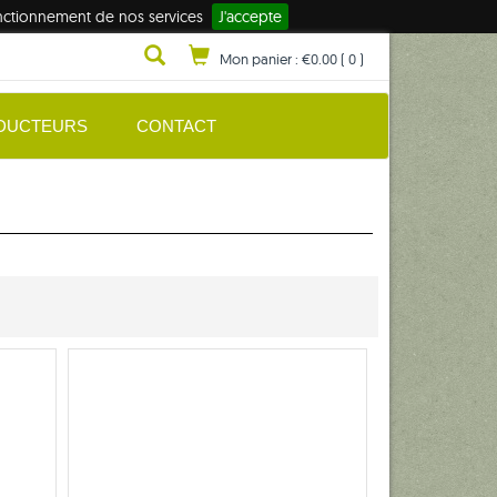
fonctionnement de nos services
J'accepte
Mon panier :
€0.00
(
0
)
DUCTEURS
CONTACT