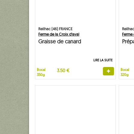
Reilhac (46) FRANCE
Reilha
Ferme de la Croix d'aval
Ferme d
Graisse de canard
Prép
LIRE LA SUITE
Bocal
3.50 €
Bocal
350g
320g