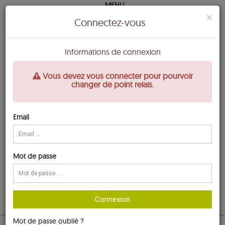
MENU
×
Connectez-vous
MA COMPOSITION
NOUVEAUTES
Informations de connexion
LEGUMES
FRUITS
Vous devez vous connecter pour pourvoir
FRUITS ET LEGUMES SECS
changer de point relais.
CREMERIES
VIANDE Uniquement en Boutique
CHARCUTERIE TRAITEUR
EPICERIE
Email
DOUCEURS SUCREES
CONDIMENTS
BOISSONS
VIN
Mot de passe
BOULANGERIE
HYGIENE ET BEAUTE
PRODUIT D'ENTRETIEN NATUREL
MES PANIERS
Connexion
Panier Fruits et Légumes
Mot de passe oublié ?