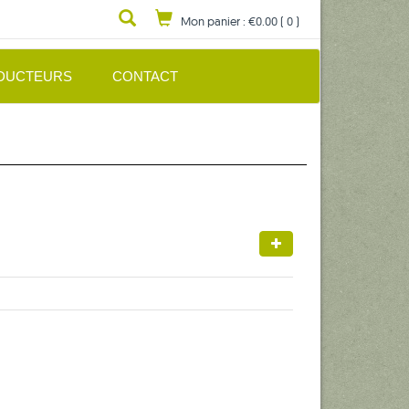
Mon panier :
€0.00
(
0
)
DUCTEURS
CONTACT